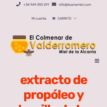
Saltar
+34 949 390 291
info@buenamiel.com
al
contenido
Mi cuenta
CARRITO
extracto de
propóleo y