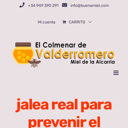
Saltar
+34 949 390 291
info@buenamiel.com
al
contenido
Mi cuenta
CARRITO
jalea real para
prevenir el