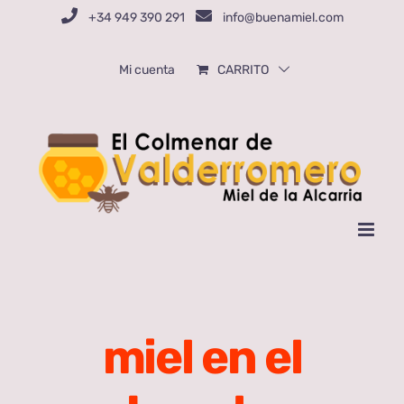
Saltar
+34 949 390 291
info@buenamiel.com
al
contenido
Mi cuenta
CARRITO
miel en el