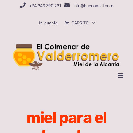
Saltar
+34 949 390 291
info@buenamiel.com
al
contenido
Mi cuenta
CARRITO
miel para el