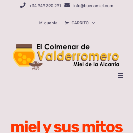
Saltar
+34 949 390 291
info@buenamiel.com
al
contenido
Mi cuenta
CARRITO
miel y sus mitos