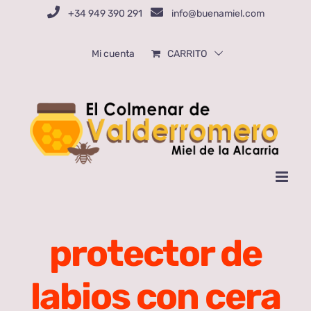
Saltar
+34 949 390 291
info@buenamiel.com
al
contenido
Mi cuenta
CARRITO
protector de
labios con cera