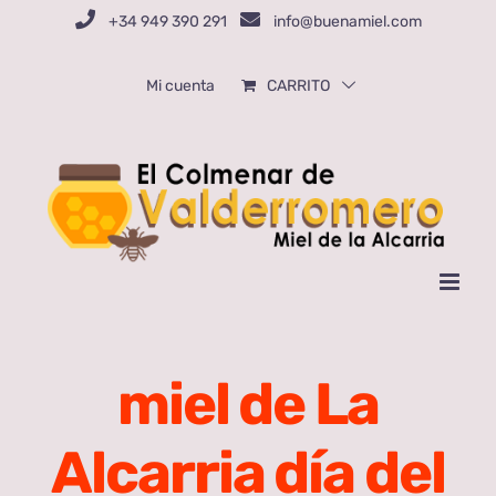
Saltar
+34 949 390 291
info@buenamiel.com
al
contenido
Mi cuenta
CARRITO
miel de La
Alcarria día del