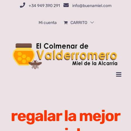
Saltar
+34 949 390 291
info@buenamiel.com
al
contenido
Mi cuenta
CARRITO
regalar la mejor