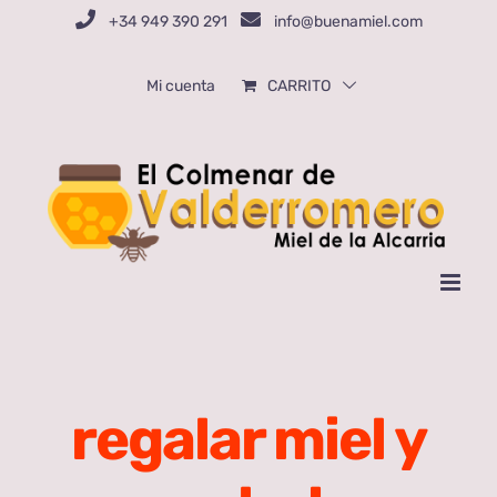
Saltar
+34 949 390 291
info@buenamiel.com
al
contenido
Mi cuenta
CARRITO
regalar miel y