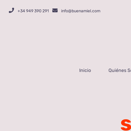
Saltar
+34 949 390 291
info@buenamiel.com
al
contenido
Inicio
Quiénes 
s