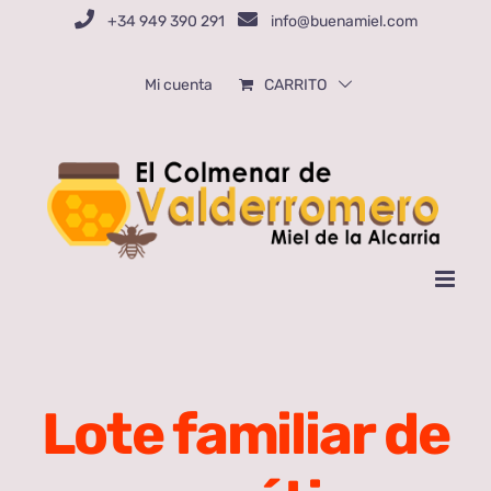
Saltar
+34 949 390 291
info@buenamiel.com
al
contenido
Mi cuenta
CARRITO
Lote familiar de