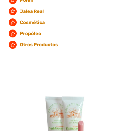
Polen
Jalea Real
Cosmética
Propóleo
Otros Productos