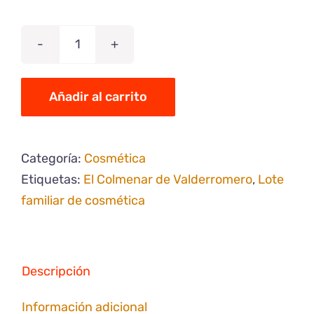
Lote
familiar
de
Añadir al carrito
cosmética
cantidad
Categoría:
Cosmética
Etiquetas:
El Colmenar de Valderromero
,
Lote
familiar de cosmética
Descripción
Información adicional