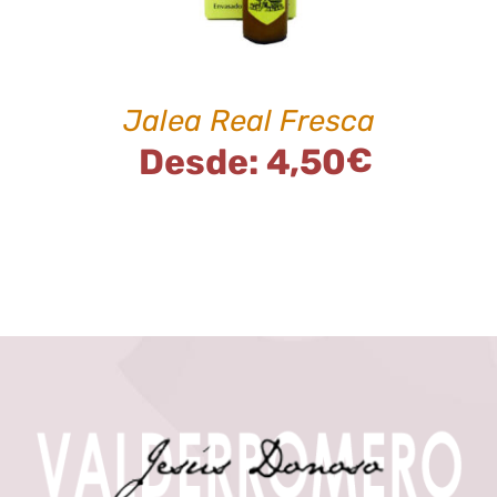
MÚLTIPLES
VARIANTES.
LAS
OPCIONES
SE
Jalea Real Fresca
PUEDEN
ELEGIR
Desde:
4,50
€
EN
LA
PÁGINA
DE
PRODUCTO