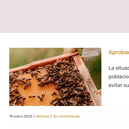
Aprobad
La situa
poblacio
evitar s
19 enero 2023
|
Noticias
|
Sin comentarios