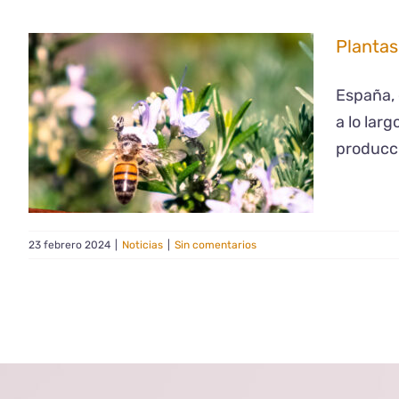
Plantas
España, 
a lo lar
producci
23 febrero 2024
|
Noticias
|
Sin comentarios