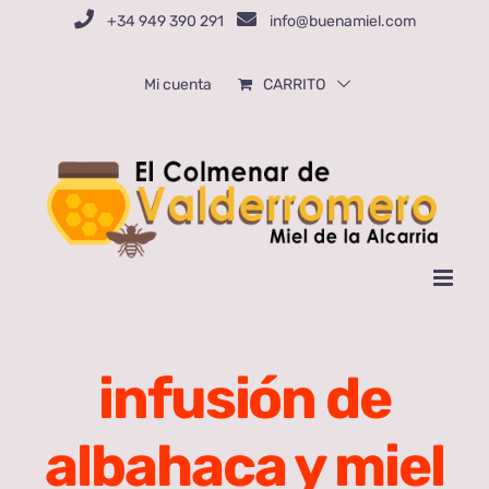
Saltar
+34 949 390 291
info@buenamiel.com
al
contenido
Mi cuenta
CARRITO
infusión de
albahaca y miel