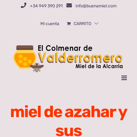
Saltar
+34 949 390 291
info@buenamiel.com
al
contenido
Mi cuenta
CARRITO
miel de azahar y
sus