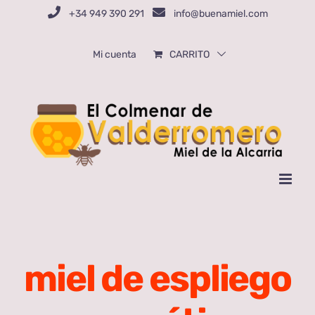
Saltar
+34 949 390 291
info@buenamiel.com
al
contenido
Mi cuenta
CARRITO
miel de espliego