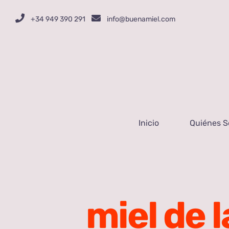
Saltar
+34 949 390 291
info@buenamiel.com
al
contenido
Inicio
Quiénes 
miel de 