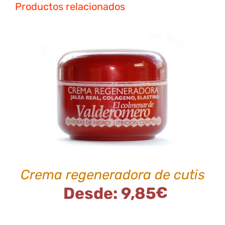
Productos relacionados
ESTE
SELECCIONAR OPCIONES
/
PRODUCTO
DETALLES
TIENE
MÚLTIPLES
VARIANTES.
LAS
OPCIONES
SE
Crema regeneradora de cutis
PUEDEN
ELEGIR
Desde:
9,85
€
EN
LA
PÁGINA