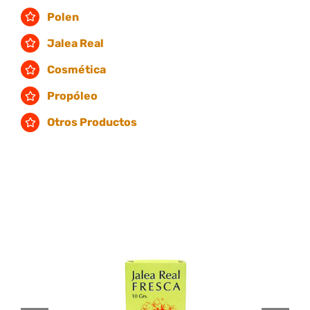
Polen
Jalea Real
Cosmética
Propóleo
Otros Productos