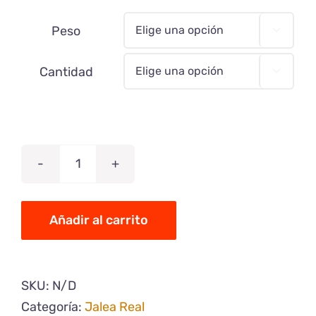
Peso

Cantidad

Jalea
Real
Fresca
Añadir al carrito
cantidad
SKU:
N/D
Categoría:
Jalea Real