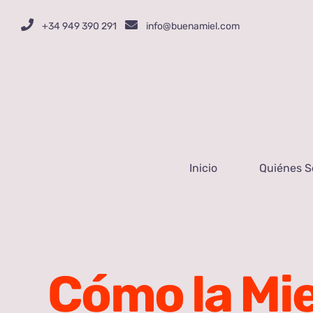
Saltar
+34 949 390 291
info@buenamiel.com
al
contenido
Inicio
Quiénes 
Cómo la Mie