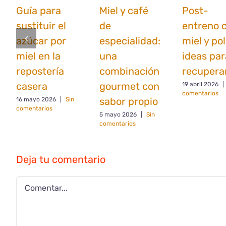
Guía para
Miel y café
Post-
sustituir el
de
entreno 
azúcar por
especialidad:
miel y po
miel en la
una
ideas par
repostería
combinación
recupera
casera
gourmet con
19 abril 2026
|
comentarios
sabor propio
16 mayo 2026
|
Sin
comentarios
5 mayo 2026
|
Sin
comentarios
Deja tu comentario
Comentar