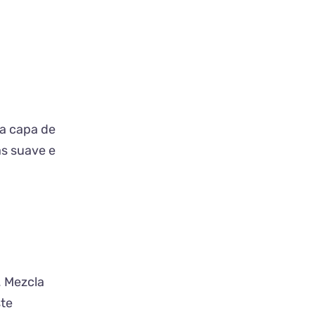
na capa de
ás suave e
. Mezcla
ste