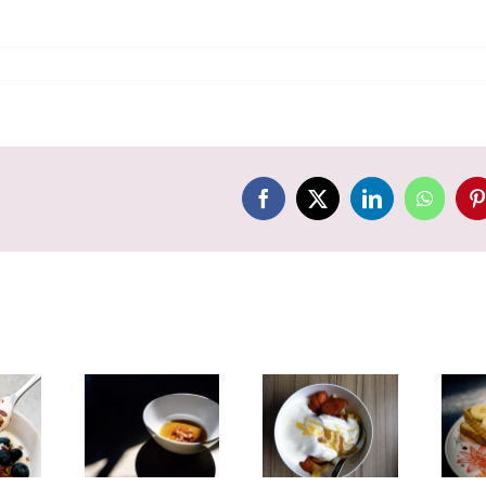
Facebook
X
LinkedIn
WhatsA
P