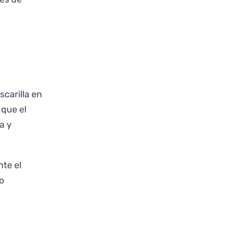
carilla en
 que el
a y
nte el
o