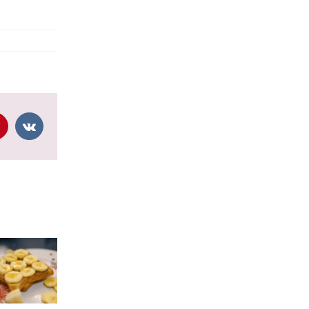
pp
interest
Vk