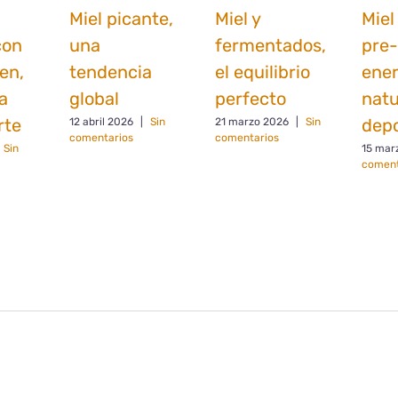
Miel picante,
Miel y
Miel
con
una
fermentados,
pre-
len,
tendencia
el equilibrio
ener
a
global
perfecto
natu
rte
depo
12 abril 2026
|
Sin
21 marzo 2026
|
Sin
comentarios
comentarios
Sin
15 mar
coment