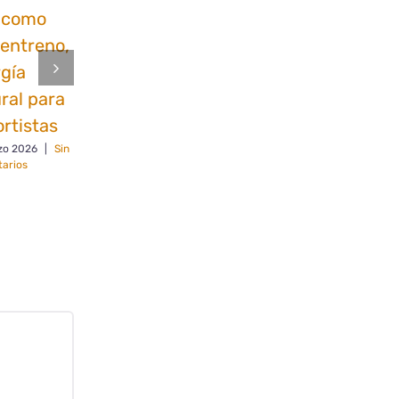
 como
Miel con
Brihuega
entreno,
embutidos
pueblo
gía
ibéricos, el
mágico,
ral para
secreto
encanto de
rtistas
gourmet
La Alcarria
zo 2026
|
Sin
14 febrero 2026
|
8 febrero 2026
|
Sin
arios
Sin comentarios
comentarios