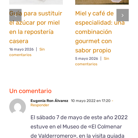
Guía para sustituir
Miel y café de
el azúcar por miel
especialidad: una
en la repostería
combinación
casera
gourmet con
sabor propio
16 mayo 2026
|
Sin
comentarios
5 mayo 2026
|
Sin
comentarios
Un comentario
Eugenia Ron Álvarez
10 mayo 2022 en 17:20
-
Responder
El sábado 7 de mayo de este año 2022
estuve en el Museo de «El Colmenar
de Valderromero», en la visita guiada