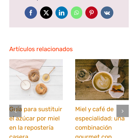
Facebook
X
LinkedIn
WhatsApp
Pinterest
Vk
Artículos relacionados
Guía para sustituir
Miel y café de
el azúcar por miel
especialidad: una
en la repostería
combinación
casera
gourmet con