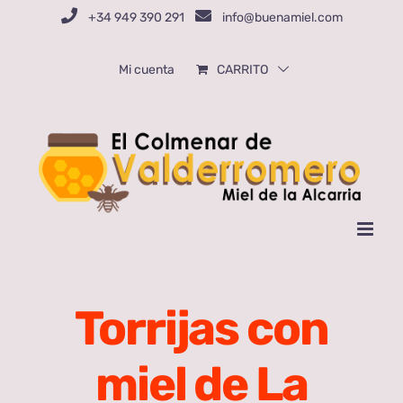
Saltar
+34 949 390 291
info@buenamiel.com
al
contenido
Mi cuenta
CARRITO
Torrijas con
miel de La